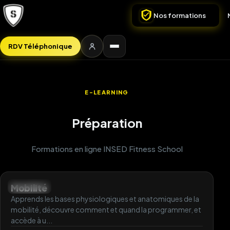
Nos formations
RDV Téléphonique
E-LEARNING
Préparation
Formations en ligne INSED Fitness School
Mobilité
DÉBUTANT
Apprends les bases physiologiques et anatomiques de la
mobilité, découvre comment et quand la programmer, et
accède à u...