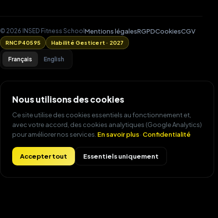
Mentions légales
RGPD
Cookies
CGV
© 2026 INSED Fitness School
RNCP40595
Habilité Gesticert · 2027
Français
English
Nous utilisons des cookies
Ce site utilise des cookies essentiels au fonctionnement et,
avec votre accord, des cookies analytiques (Google Analytics)
pour améliorer nos services.
En savoir plus
·
Confidentialité
commence aujourd'hui !
Accepter tout
Essentiels uniquement
VOTRE VILLE