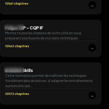
10h
61 chapitres
→
Prépa TEP - CQP IF
DÉBUTANT
Mettez toutes les chances de votre côté en vous
préparant à la réussite de vos tests techniques.
10h
62 chapitres
→
BOXING Skills
DÉBUTANT
Cette formation permet de maîtriser les techniques
fondamentales de la boxe, d’adapter les entraînements
aux besoins spé...
10h
72 chapitres
→