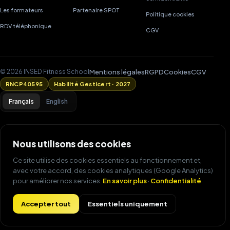
Les formateurs
Partenaire SPOT
Politique cookies
RDV téléphonique
CGV
Mentions légales
RGPD
Cookies
CGV
© 2026 INSED Fitness School
RNCP40595
Habilité Gesticert · 2027
Français
English
Nous utilisons des cookies
Ce site utilise des cookies essentiels au fonctionnement et,
avec votre accord, des cookies analytiques (Google Analytics)
pour améliorer nos services.
En savoir plus
·
Confidentialité
commence aujourd'hui !
Accepter tout
Essentiels uniquement