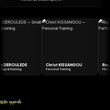
EROULEDE
Christ KISSANGOU
Roy MAD
 Running
Personal Training
Musculatio
Notre approche