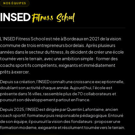
NOS ÉQUIPES
INSED
Fitness School
L’INSED Fitness School est née à Bordeaux en 2021 de la vision
commune de trois entrepreneurs bordelais. Après plusieurs
années dans le secteur du fitness, ils décident de créer une école
tournée vers le terrain, avec une ambition simple : former des
coachs sportifs compétents, exigeants et immédiatement
prêts à exercer.
Depuis sa création, l’INSED connaît une croissance exceptionnelle,
doublant son activité chaque année. Aujourd’hui, l’école est
présente dans 16 villes, rassemble plus de 70 collaborateurs et
poursuit son développement partout en France.
Depuis 2025, l’INSED est dirigée par Quentin Lafontaine, ancien
coach sportif, formateur puis responsable pédagogique. Entouré
de son équipe, il poursuit la vision des fondateurs : proposer une
formation moderne, exigeante et résolument tournée vers le terrain.