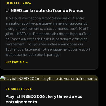
10 JUILLET 2026
Excellente formation. J'ai appris
L’INSED sur la route du Tour de France
★★★★★
énormément de choses durant ces 3 mois ! Je
Trois jours d’exception aux côtés de Basic Fit, entre
recommande !
Des formateurs passionnés, une organisation
animation sportive, partage et immersion au cœur du
au top et une vraie dimension terrain. Je
Germain D
plus grand événement cycliste au monde. Les 9, 10 et 11
recommande INSED Fitness School.
juillet, l’INSED a eu l’immense plaisir de participer au Tour
de France aux côtés de Basic Fit, partenaire officiel de
Sophie M
l’événement. Trois journées riches en émotions qui
illustrent parfaitement notre engagement pour le sport,
★★★★★
le dépassement de soi et le partage.
Très bon accompagnement administratif et
Lire l'article →
★★★★★
pédagogique. Le CQP IF m'a permis de me
lancer sereinement comme coach.
Formation exigeante mais accessible. J'ai
obtenu mon diplôme et je travaille déjà en
Thomas R
salle. Merci à toute l'équipe !
06 JUILLET 2026
Karim B
Playlist INSED 2026 : le rythme de vos
entraînements