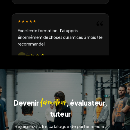
★★★★★
Excellente formation. J'ai appris
énormément de choses durant ces 3 mois ! Je
recommande !
Germain D
★★★★★
Très bon accompagnement administratif et
pédagogique. Le CQP IF m'a permis de me
lancer sereinement comme coach.
formateur
Devenir
, évaluateur,
Thomas R
tuteur
Rejoignez notre catalogue de partenaires et