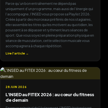
Parce qu’un bon entraînement ne dépend pas
★★★★★
uniquement d’un programme, mais aussi de l’énergie qui
l’accompagne, l’INSED vous propose sa Playlist 2026.
Super suivi tout au long du parcours,
Créée à partir des morceaux préférés de nos stagiaires,
financement CPF bien accompagné.
elle rassemble les titres qui les motivent au quotidien, les
Contenu très complet pour le métier de
poussent à se dépasser et rythment leurs séances de
coach.
sport. Que vous soyez en pleine préparation physique en
séance de musculation, cette sélection musicale vous
Julie P
accompagnera à chaque répétition.
Lire l'article →
★★★★★
INSED m'a donné les bases solides pour
coacher en toute confiance. Ambiance
bienveillante et professionnelle.
28 JUIN 2026
L'INSED au FITEX 2026 : au cœur du fitness
Antoine L
de demain
Sponsor principal de l’événement, l’INSED était présent