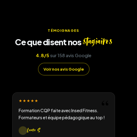
★★★★★
TÉMOIGNAGES
Expérience géniale à l'INSED ! Formation
stagiaires
Ce que disent nos
enrichissante sur le plan pratique et théorique
avec des intervenants de qualité.
4.8/5
sur 158 avis Google
Maela C
Voir nos avis Google
★★★★★
Formation CQP faite avec Insed Fitness.
Formateurs et équipe pédagogique au top !
Laure S