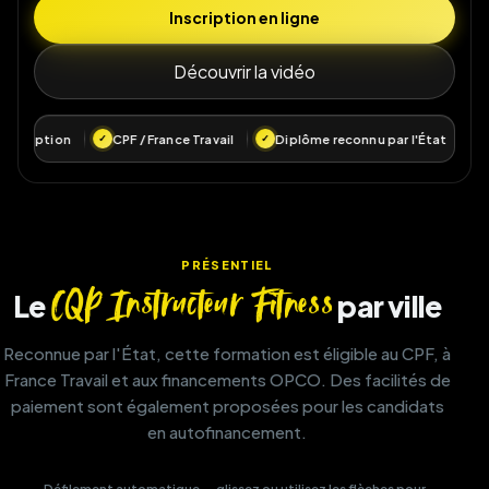
Inscription en ligne
Découvrir la vidéo
scription
CPF / France Travail
Diplôme reconnu par l'État
San
PRÉSENTIEL
CQP Instructeur Fitness
Le
par ville
Reconnue par l'État, cette formation est éligible au CPF, à
France Travail et aux financements OPCO. Des facilités de
paiement sont également proposées pour les candidats
en autofinancement.
← Défilement automatique — glissez ou utilisez les flèches pour