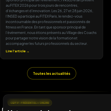
au FITEX 2026 pour trois jours de rencontres,
d’échanges et d’innovation. Les 26, 27 et 28 juin 2026,
★★★★★
l’INSED a participé au FITEX Paris, le rendez-vous
Des formateurs passionnés, une organisation
incontournable des professionnels et passionnés de
au top et une vraie dimension terrain. Je
fitness en France. En tant que sponsor principal de
l’événement, nous étions présents au Village des Coachs
recommande INSED Fitness School.
pour partager notre vision de la formation et
Sophie M
accompagner les futurs professionnels du secteur.
Lire l'article →
★★★★★
Toutes les actualités
Formation exigeante mais accessible. J'ai
obtenu mon diplôme et je travaille déjà en
salle. Merci à toute l'équipe !
Karim B
LA RÉFÉRENCE DU FITNESS
CQP IF · PRÉSENTIEL + ONLINE