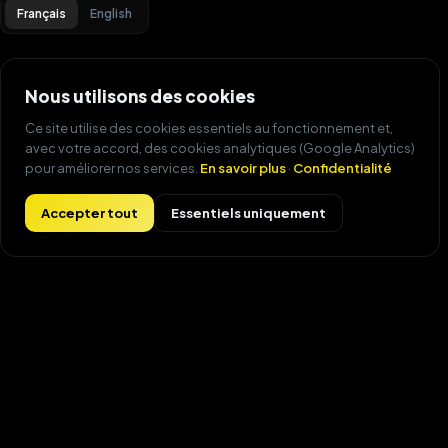
Français
English
Nous utilisons des cookies
Ce site utilise des cookies essentiels au fonctionnement et,
avec votre accord, des cookies analytiques (Google Analytics)
pour améliorer nos services.
En savoir plus
·
Confidentialité
commence aujourd'hui !
Accepter tout
Essentiels uniquement
VOTRE VILLE
Rechercher