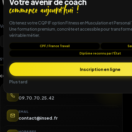
Votre avenir de coach
commence aujourd'hui !
★★★★★
Super suivi tout au long du parcours,
Obtenez votre CQP IF option Fitness en Musculation et Personal 
Votre avenir de coach commence aujourd'hui !
financement CPF bien accompagné.
Une formation premium, concrète et accessible pour transformer
Contenu très complet pour le métier de
véritable métier.
coach.
CPF / France Travail
San
Julie P
Diplôme reconnu par l'État
S'inscrire à une formation
Inscription en ligne
CONTACT
★★★★★
Plus tard
INSED m'a donné les bases solides pour
TÉLÉPHONE
coacher en toute confiance. Ambiance
09.70.70.25.42
bienveillante et professionnelle.
EMAIL
Antoine L
contact@insed.fr
HORAIRES